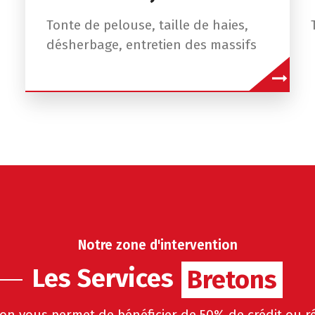
Tonte de pelouse, taille de haies,
désherbage, entretien des massifs
Notre zone d'intervention
Bretons
Les Services
Bretons
on vous permet de bénéficier de 50% de crédit ou r