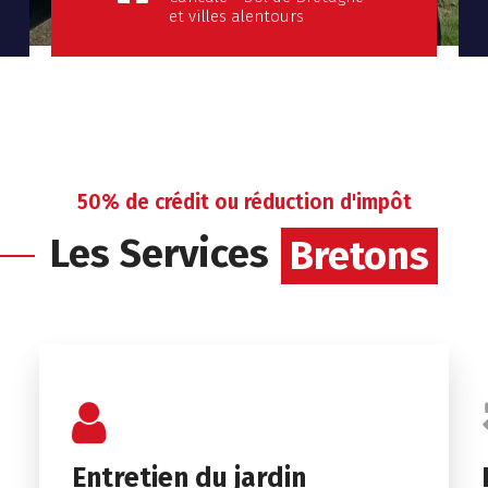
et villes alentours
50% de crédit ou réduction d'impôt
Bretons
Les Services
Bretons
Entretien du jardin