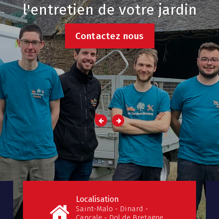
l'entretien de votre jardin
C
o
n
t
a
c
t
e
z
n
o
u
s
Localisation
Saint-Malo - Dinard -
Cancale - Dol de Bretagne