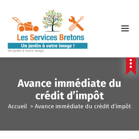
A
l
l
e
r
a
Un jardin à votre image
u
c
o
Avance immédiate du
n
t
crédit d’impôt
e
Accueil
>
Avance immédiate du crédit d’impôt
n
u